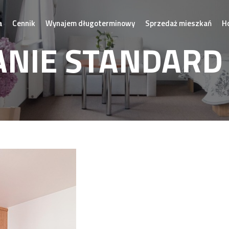
a
Cennik
Wynajem długoterminowy
Sprzedaż mieszkań
H
ANIE STANDARD