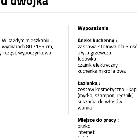
rd dwójka
Wyposażenie
. W każdym mieszkaniu
Aneks kuchenny :
 o wymiarach 80 /195 cm,
zastawa stołowa dla 3 os
cy i część wypoczynkowa.
płyta grzewcza
lodówka
czajnik elektryczny
kuchenka mikrofalowa
Łazienka :
zestaw kosmetyczno –kąp
(mydło, szampon, ręczniki)
suszarka do włosów
wanna
Miejsce do pracy :
biurko
internet