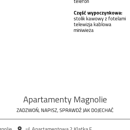
telefon
Część wypoczynkowa:
stolik kawowy z fotelami
telewizja kablowa
miniwieża
Apartamenty Magnolie
ZADZWOŃ, NAPISZ, SPRAWDŹ JAK DOJECHAĆ
nolie
ul. Apartamentowa 2 Klatka F